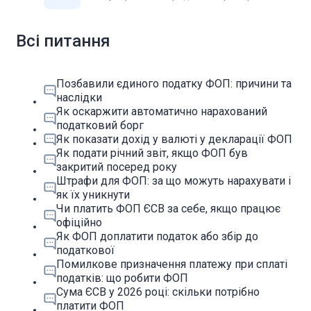
Всі питання
Позбавили єдиного податку ФОП: причини та
наслідки
Як оскаржити автоматично нарахований
податковий борг
Як показати дохід у валюті у декларації ФОП
Як подати річний звіт, якщо ФОП був
закритий посеред року
Штрафи для ФОП: за що можуть нарахувати і
як їх уникнути
Чи платить ФОП ЄСВ за себе, якщо працює
офіційно
Як ФОП доплатити податок або збір до
податкової
Помилкове призначення платежу при сплаті
податків: що робити ФОП
Сума ЄСВ у 2026 році: скільки потрібно
платити ФОП