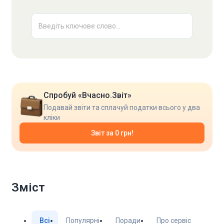
Введіть ключове слово...
Спробуй «Вчасно.Звіт»
Подавай звіти та сплачуй податки всього у два
кліки
Звіт за 0 грн!
Зміст
Всі
Популярні
Поради
Про сервіс