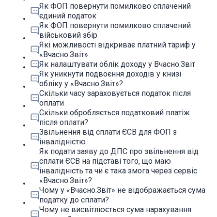
Як ФОП повернути помилково сплачений
єдиний податок
Як ФОП повернути помилково сплачений
військовий збір
Які можливості відкриває платний тариф у
«Вчасно.Звіт»
Як налаштувати облік доходу у Вчасно.Звіт
Як уникнути подвоєння доходів у книзі
обліку у «Вчасно.Звіт»?
Скільки часу зараховується податок після
оплати
Скільки обробляється податковий платіж
після оплати?
Звільнення від сплати ЄСВ для ФОП з
інвалідністю
Як подати заяву до ДПС про звільнення від
сплати ЄСВ на підставі того, що маю
інвалідність та чи є така змога через сервіс
«Вчасно.Звіт»?
Чому у «Вчасно.Звіт» не відображається сума
податку до сплати?
Чому не висвітлюється сума нарахування