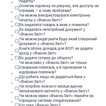
податку?
Оплатив підписку по рахунку, але доступу не
отримав — в чому проблема?
Чи можна використовувати електронну
печатку у «Вчасно.Звіт»?
Як видалити товари, в яких є помилки?
Як видалити непотрібний документ у
«Вчасно.Звіт»?
Чи можна редагувати будь-який створений
документ у «Вчасно.Звіт»?
Книга обліку доходів для ФОП: як додати
дохід у «Вчасно.Звіт»
Як додати готівку до обороту?
Чи можливо у «Вчасно.Звіт» не тільки
створення платежів, а й підписання та
відправка платежів?
Що робити, якщо не додається банк у
«Вчасно.Звіт»?
Чи потрібно кожного місяця вручну
заповнювати звітність у «Вчасно.Звіт»?
Чи можна через «Вчасно.Звіт» перейти на
спрощену систему оподаткування?
Що таке «Вчасно.Звіт»?