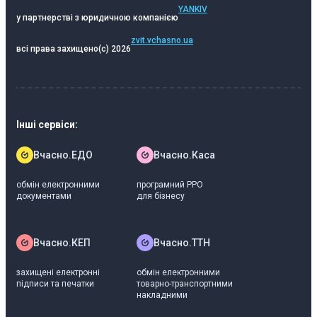
YANKIV
у партнерстві з юридичною компанією
zvit.vchasno.ua
всі права захищено
(c) 2026
Інші сервіси:
Вчасно.ЕДО
Вчасно.Каса
обмін електронними
програмний РРО
документами
для бізнесу
Вчасно.КЕП
Вчасно.ТТН
захищені електронні
обмін електронними
підписи та печатки
товарно-транспортними
накладними