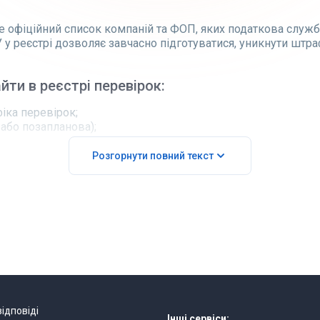
 офіційний список компаній та ФОП, яких податкова служба
у реєстрі дозволяє завчасно підготуватися, уникнути штра
ти в реєстрі перевірок:
іка перевірок;
 або позапланова);
евірки;
о плану.
Розгорнути повний текст
лані податкових перевірок:
ість та первинні документи;
ли інтерес податкової;
ань;
ням діяльності.
рі податкових перевірок онлайн:
ідповіді
Інші сервіси: