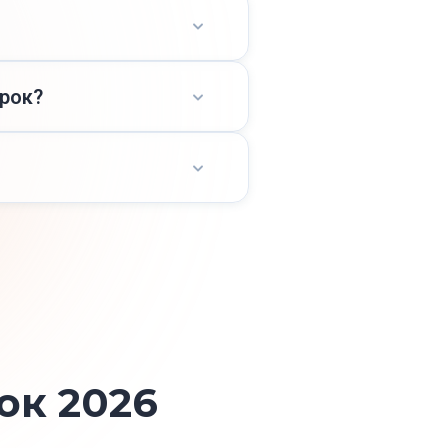
евірок, які проводить
ірок?
нформацію за ЄДРПОУ або
у-графіка ДПС.
ди бачите актуальну
ок 2026