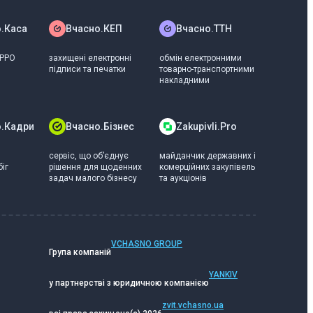
аже, чи є ваш бізнес у плані
.Каса
Вчасно.КЕП
Вчасно.ТТН
 РРО
захищені електронні
обмін електронними
підписи та печатки
товарно-транспортними
накладними
о.Кадри
Вчасно.Бізнес
Zakupivli.Pro
сервіс, що обʼєднує
майданчик державних і
іг
рішення для щоденних
комерційних закупівель
задач малого бізнесу
та аукціонів
VCHASNO GROUP
Група компаній
YANKIV
у партнерстві з юридичною компанією
zvit.vchasno.ua