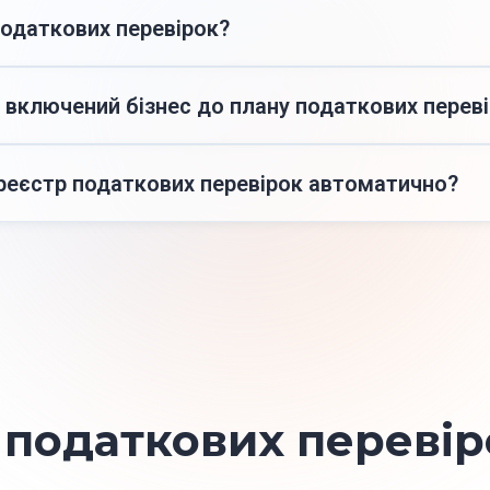
одаткових перевірок?
евірок — це офіційний список планових і позапланових пер
бачити, кого перевіряють, тип перевірки та її дату.
и включений бізнес до плану податкових перев
податкових перевірок» у «Вчасно.Звіт» ви можете знайти і
і автоматично оновлюються відповідно до офіційного план
реєстр податкових перевірок автоматично?
 оновлюється після кожної публікації змін від ДПС. Ви завж
ідності перевіряти декілька джерел.
 податкових перевір