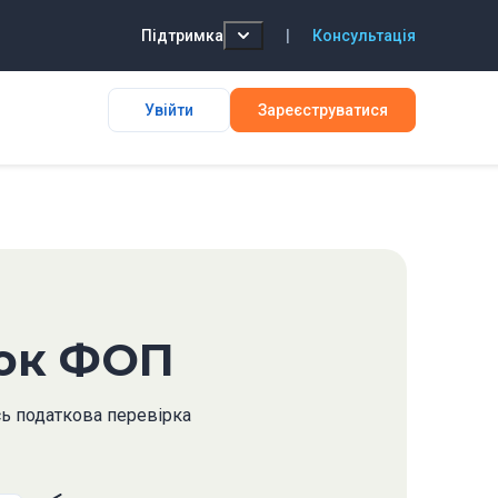
Підтримка
|
Консультація
Увійти
Зареєструватися
рок ФОП
сь податкова перевірка