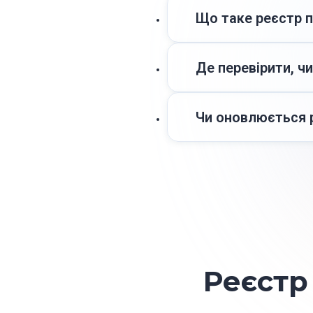
Що таке реєстр п
Реєстр податкових пер
ДПС. У ньому можна по
Де перевірити, ч
На сторінці «Реєстр 
назвою компанії. Дан
Чи оновлюється 
Так, реєстр у сервісі
інформацію без необх
Реєстр