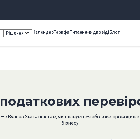
Календар
Тарифи
Питання-відповіді
Блог
Рішення
 податкових переві
 — «Вчасно.Звіт» покаже, чи планується або вже проводила
бізнесу