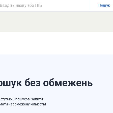
Введіть назву або ПІБ
Пошук
ошук без обмежень
ступно 3 пошукові запити.
мати необмежену кількість!