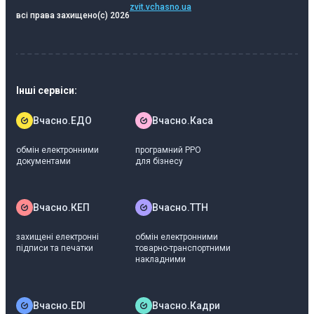
zvit.vchasno.ua
всі права захищено
(c) 2026
Інші сервіси:
Вчасно.ЕДО
Вчасно.Каса
обмін електронними
програмний РРО
документами
для бізнесу
Вчасно.КЕП
Вчасно.ТТН
захищені електронні
обмін електронними
підписи та печатки
товарно-транспортними
накладними
Вчасно.EDI
Вчасно.Кадри