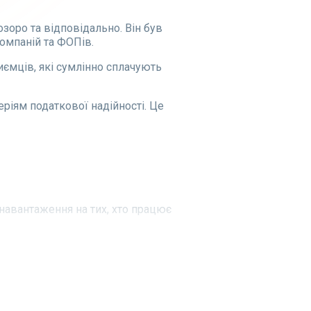
зоро та відповідально. Він був
компаній та ФОПів.
ємців, які сумлінно сплачують
еріям податкової надійності. Це
навантаження на тих, хто працює