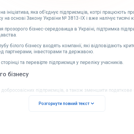
а ініціатива, яка об’єднує підприємців, котрі працюють про
 на основі Закону України № 3813-ІХ і вже налічує тисячі 
 прозорого бізнес-середовища в Україні, підтримка підпри
авства.
убу білого бізнесу входять компанії, які відповідають крит
ед партнерами, інвесторами та державою.
сторінці та перевірте підприємця у переліку учасників.
го бізнесу
и добросовісних підприємців, а також зменшити податкове 
Розгорнути повний текст
 спростити процедури адміністрування податків;
ію;
ництва навіть у період воєнного стану;