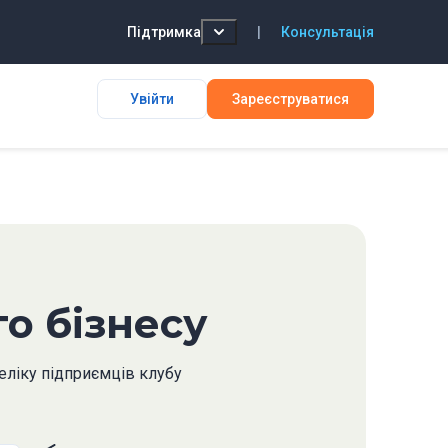
Підтримка
|
Консультація
Увійти
Зареєструватися
го бізнесу
реліку підприємців клубу