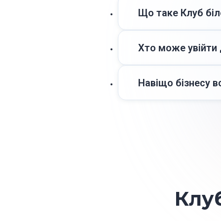
Що таке Клуб біл
Клуб білого бізнесу —
законодавства й отрим
Хто може увійти 
До Клубу можуть потр
чи штрафів, подають 
Навіщо бізнесу в
відповідають критерія
Членство — це інстру
контрагентами. Це доп
підвищити довіру до к
Клуб