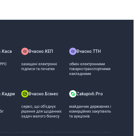
рих компаній.
клубу білого бізнесу. Це
.Каса
Вчасно.КЕП
Вчасно.ТТН
у на цій сторінці.
 РРО
захищені електронні
обмін електронними
підписи та печатки
товарно-транспортними
накладними
о.Кадри
Вчасно.Бізнес
Zakupivli.Pro
сервіс, що обʼєднує
майданчик державних і
іг
рішення для щоденних
комерційних закупівель
задач малого бізнесу
та аукціонів