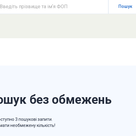
Введіть прізвище та імʼя ФОП
Пошук
ошук без обмежень
ступно 3 пошукові запити.
мати необмежену кількість!