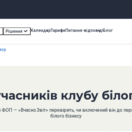
Календар
Тарифи
Питання-відповіді
Блог
Рішення
есу
часників клубу біло
я ФОП — «Вчасно.Звіт» перевірить, чи включений він до пе
білого бізнесу