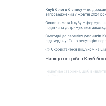
Клуб білого бізнесу
— це державн
запроваджений у жовтні 2024 року
Основна мета Клубу — формування
податки та дотримуються законод
Сьогодні до переліку учасників Кл
підтверджує їхню репутацію пер
👉 Скористайтеся пошуком на цій 
Навіщо потрібен Клуб біло
Ініціатива створена, щоб виділит
«в білу».
Клуб білого бізнесу дозволяє:
знизити кількість перевірок та
взабезпечити чесну конкуренц
стимулювати розвиток підприєм