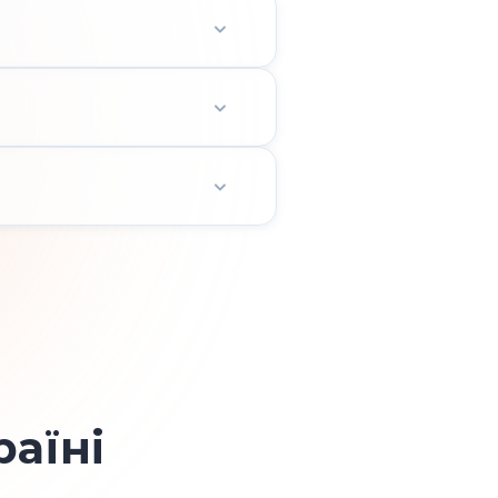
 дотримуються
ваностей із податків, ЄСВ
законодавства та
ред державою, партнерами й
не навантаження і
раїні