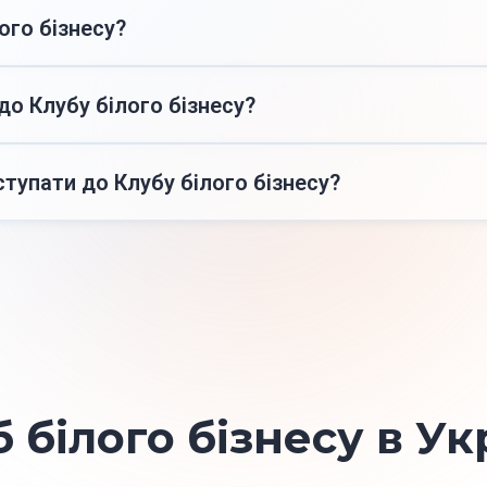
ого бізнесу?
 це перелік сумлінних платників податків, які добровільно
ують статус «білого».
до Клубу білого бізнесу?
апити юридичні особи й ФОПи, якщо вони не мають заборго
звітність вчасно, не мають порушень податкового/митного 
ступати до Клубу білого бізнесу?
м рівня податкових платежів і зарплат.
мент підтвердження прозорості та стабільності бізнесу пе
омагає знизити податкові ризики, скоротити адміністратив
омпанії.
 білого бізнесу в Ук