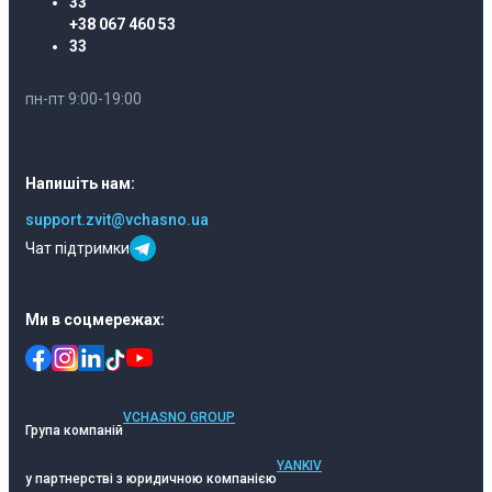
33
+38 067 460 53
33
пн-пт 9:00-19:00
Напишіть нам:
support.zvit@vchasno.ua
Чат підтримки
Ми в соцмережах:
VCHASNO GROUP
Група компаній
YANKIV
у партнерстві з юридичною компанією