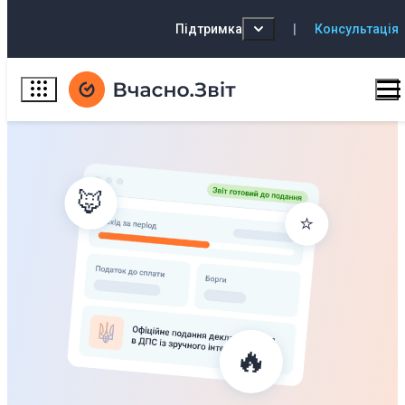
Підтримка
|
Консультація
🦊
⭐
🔥