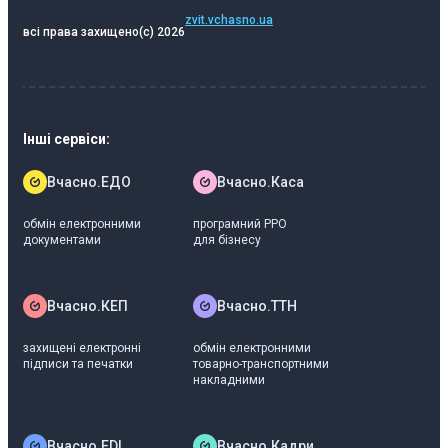
zvit.vchasno.ua
всі права захищено
(c) 2026
Інші сервіси:
Вчасно.ЕДО
Вчасно.Каса
обмін електронними
програмний РРО
документами
для бізнесу
Вчасно.КЕП
Вчасно.ТТН
захищені електронні
обмін електронними
підписи та печатки
товарно-транспортними
накладними
Вчасно.EDI
Вчасно.Кадри