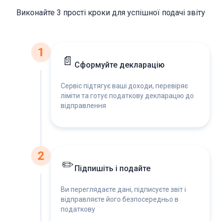
Виконайте 3 прості кроки для успішної подачі звіту
1
📄
Сформуйте декларацію
Сервіс підтягує ваші доходи, перевіряє
ліміти та готує податкову декларацію до
відправлення
2
✏️
Підпишіть і подайте
Ви переглядаєте дані, підписуєте звіт і
відправляєте його безпосередньо в
податкову